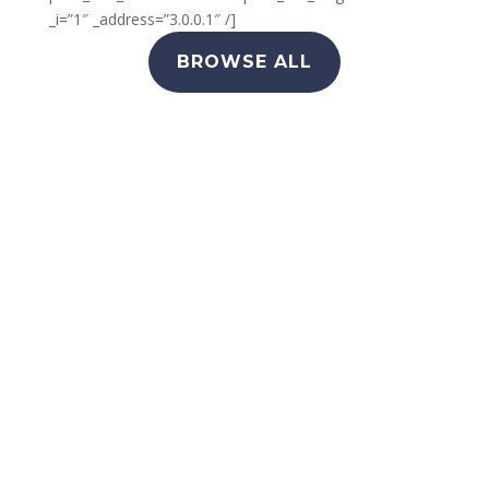
_i=”1″ _address=”3.0.0.1″ /]
BROWSE ALL